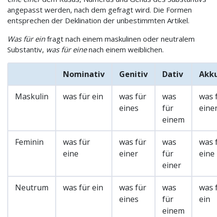
angepasst werden, nach dem gefragt wird. Die Formen
entsprechen der Deklination der unbestimmten Artikel.
Was für ein
fragt nach einem maskulinen oder neutralem
Substantiv,
was für eine
nach einem weiblichen.
Nominativ
Genitiv
Dativ
Akku
Maskulin
was für ein
was für
was
was 
eines
für
eine
einem
Feminin
was für
was für
was
was 
eine
einer
für
eine
einer
Neutrum
was für ein
was für
was
was 
eines
für
ein
einem