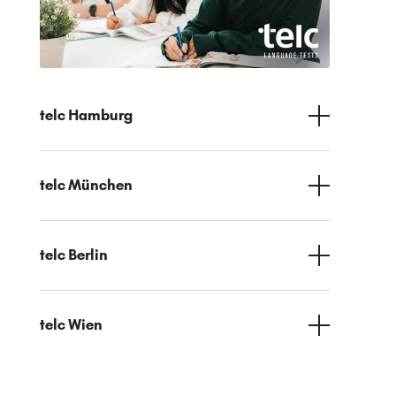
telc Hamburg
telc München
telc Berlin
telc Wien