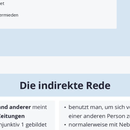
det
 vermieden