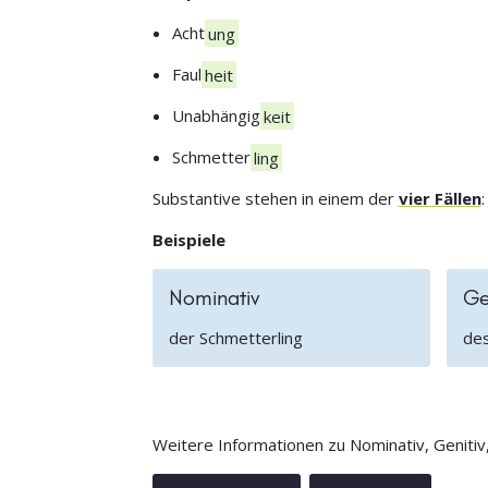
Acht
ung
Faul
heit
Unabhängig
keit
Schmetter
ling
Substantive stehen in einem der
vier Fällen
Beispiele
Nominativ
Ge
der Schmetterling
des
Weitere Informationen zu Nominativ, Genitiv, 