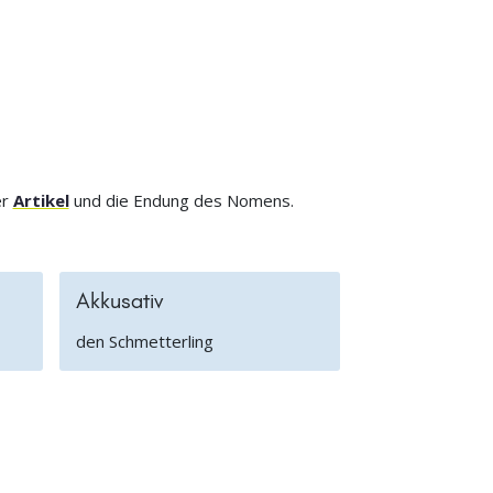
er
Artikel
und die Endung des Nomens.
Akkusativ
den Schmetterling