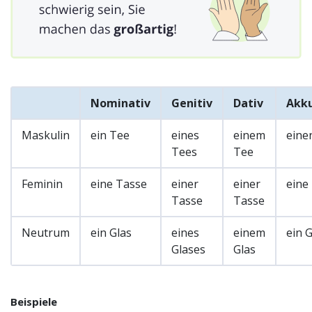
Nominativ
Genitiv
Dativ
Akku
Maskulin
ein Tee
eines
einem
eine
Tees
Tee
Feminin
eine Tasse
einer
einer
eine
Tasse
Tasse
Neutrum
ein Glas
eines
einem
ein G
Glases
Glas
Beispiele