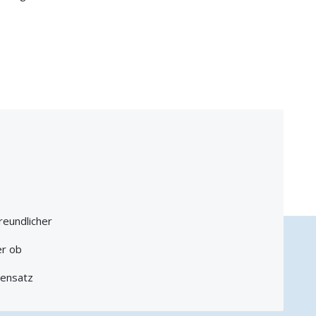
reundlicher
er ob
bensatz