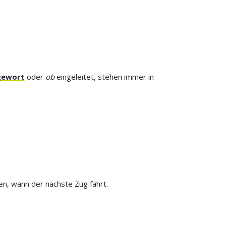
gewort
oder
ob
eingeleitet, stehen immer in
en, wann der nächste Zug fährt.