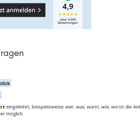
Fragen
blick
→
rt
eingeleitet, beispielsweise
wer, was, wann, wie, wo
ist die An
ier möglich.