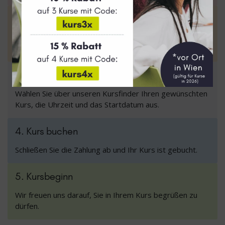
2. Einstufung
Absolvieren Sie unseren Einstufungstest, um Ihr Level
zu erhalten.
3. Kursfinder
Wählen Sie über unseren Kursfinder Ihren gewünschten
Kurs, die Uhrzeit und das Startdatum aus.
4. Kurs buchen
Schließen Sie die Zahlung ab und Ihr Kurs ist gebucht.
5. Kursbeginn
Wir freuen uns darauf, Sie in Ihrem Kurs begrüßen zu
dürfen.