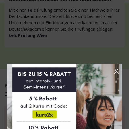
Mit einer
telc
Prüfung erhalten Sie einen Nachweis Ihrer
Deutschkenntnisse. Die Zertifikate sind bei fast allen
Unternehmen und Einrichtungen anerkannt. Auch an der
DeutschAkademie können Sie die Prüfungen ablegen:
telc Prüfung Wien
X
Wie melde ich mich zum Intensivkurs
an?
1. Registrierung
Erstellen Sie sich einen Account in
unserem Webshop
.