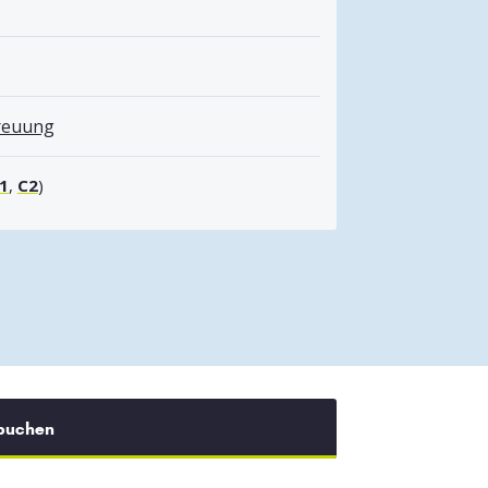
treuung
1
,
C2
)
 buchen