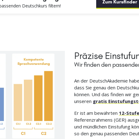
Zum Kursfinder
assenden Deutschkurs filtern!
Präzise Einstufu
Wir finden den passenden
An der DeutschAkademie haben
dass Sie genau den Deutschku
können. Und das finden wir g
unseren
gratis Einstufungst
Er ist am bewährten
12-Stuf
Referenzrahmens (GER) ausgeric
und mündlichen Einstufung kö
so den genau passenden Deutsc