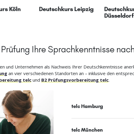
urs Köln
Deutschkurs Leipzig
Deutschku
Düsseldorf
c Prüfung Ihre Sprachkenntnisse nac
tungen und Unternehmen als Nachweis Ihrer Deutschkenntnisse ane
fung
an vier verschiedenen Standorten an – inklusive den entspre
bereitung telc
und
B2 Prüfungsvorbereitung telc
.
telc Hamburg
telc München