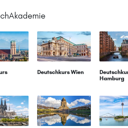
tschAkademie
urs
Deutschkurs Wien
Deutschku
Hamburg