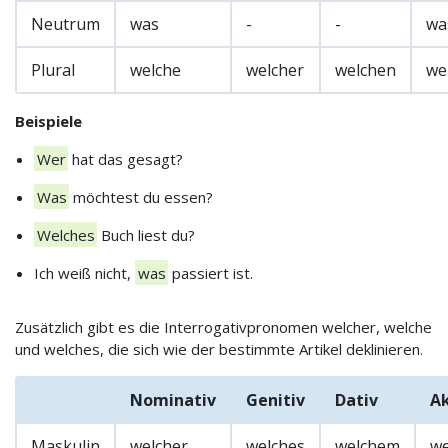
Neutrum
was
-
-
wa
Plural
welche
welcher
welchen
we
Beispiele
Wer
hat das gesagt?
Was
möchtest du essen?
Welches
Buch liest du?
Ich weiß nicht,
was
passiert ist.
Zusätzlich gibt es die Interrogativpronomen welcher, welche
und welches, die sich wie der bestimmte Artikel deklinieren.
Nominativ
Genitiv
Dativ
Ak
Maskulin
welcher
welches
welchem
we