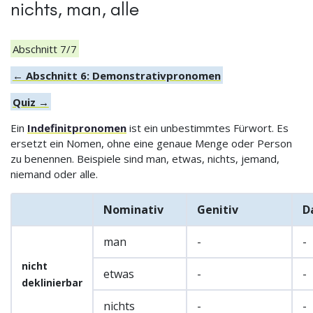
nichts, man, alle
Abschnitt 7/7
← Abschnitt 6: Demonstrativpronomen
Quiz →
Ein
Indefinitpronomen
ist ein unbestimmtes Fürwort. Es
ersetzt ein Nomen, ohne eine genaue Menge oder Person
zu benennen. Beispiele sind man, etwas, nichts, jemand,
niemand oder alle.
Nominativ
Genitiv
D
man
-
-
nicht
etwas
-
-
deklinierbar
nichts
-
-