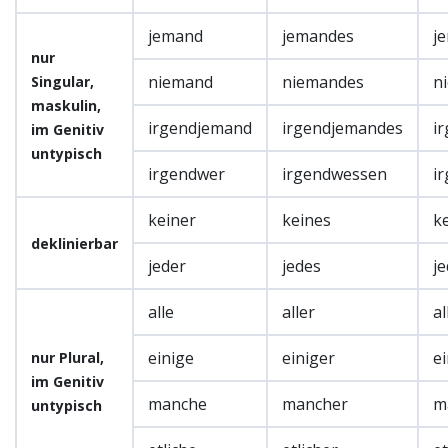
jemand
jemandes
j
nur
niemand
niemandes
n
Singular,
maskulin,
irgendjemand
irgendjemandes
i
im Genitiv
untypisch
irgendwer
irgendwessen
i
keiner
keines
k
deklinierbar
jeder
jedes
j
alle
aller
al
einige
einiger
e
nur Plural,
im Genitiv
manche
mancher
m
untypisch