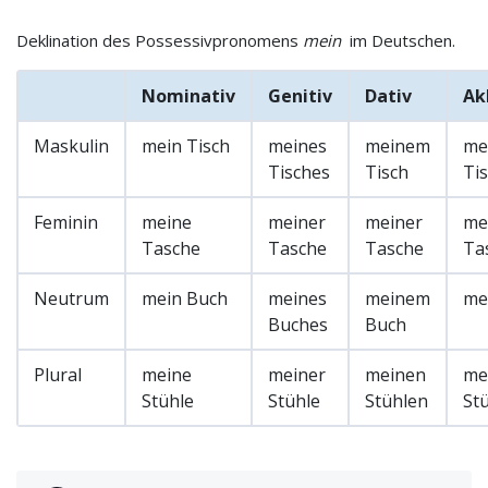
Deklination des Possessivpronomens
mein
im Deutschen.
Nominativ
Genitiv
Dativ
Ak
Maskulin
mein Tisch
meines
meinem
me
Tisches
Tisch
Ti
Feminin
meine
meiner
meiner
me
Tasche
Tasche
Tasche
Ta
Neutrum
mein Buch
meines
meinem
me
Buches
Buch
Plural
meine
meiner
meinen
me
Stühle
Stühle
Stühlen
St