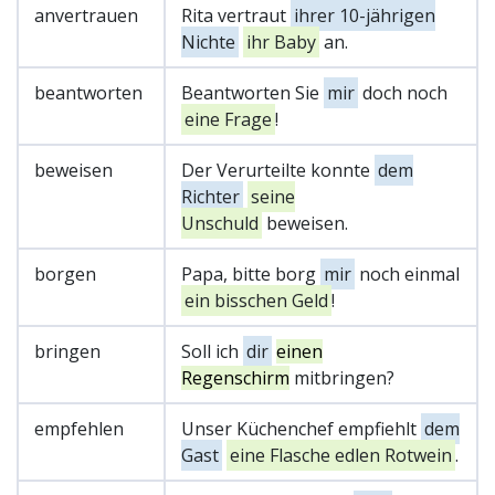
anvertrauen
Rita vertraut
ihrer 10-jährigen
Nichte
ihr Baby
an.
beantworten
Beantworten Sie
mir
doch noch
eine Frage
!
beweisen
Der Verurteilte konnte
dem
Richter
seine
Unschuld
beweisen.
borgen
Papa, bitte borg
mir
noch einmal
ein bisschen Geld
!
bringen
Soll ich
dir
einen
Regenschirm
mitbringen?
empfehlen
Unser Küchenchef empfiehlt
dem
Gast
eine Flasche edlen Rotwein
.