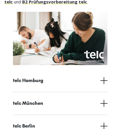
telc
und
B2 Prüfungsvorbereitung telc
.
telc Hamburg
telc München
telc Berlin