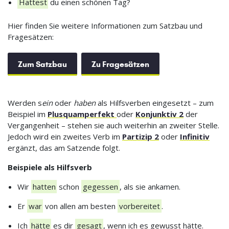
Hattest
du einen schönen Tag?
Hier finden Sie weitere Informationen zum Satzbau und
Fragesätzen:
Zum Satzbau
Zu Fragesätzen
Werden s
ein
oder
haben
als Hilfsverben eingesetzt – zum
Beispiel im
Plusquamperfekt
oder
Konjunktiv 2
der
Vergangenheit – stehen sie auch weiterhin an zweiter Stelle.
Jedoch wird ein zweites Verb im
Partizip 2
oder
Infinitiv
ergänzt, das am Satzende folgt.
Beispiele als Hilfsverb
Wir
hatten
schon
gegessen
, als sie ankamen.
Er
war
von allen am besten
vorbereitet
.
Ich
hätte
es dir
gesagt
, wenn ich es gewusst hätte.