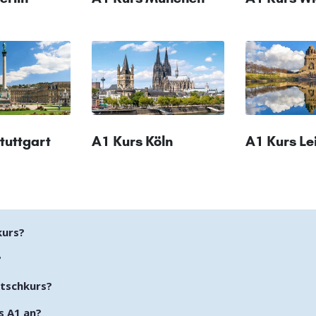
tuttgart
A1 Kurs Köln
A1 Kurs Le
kurs?
?
utschkurs?
s A1 an?