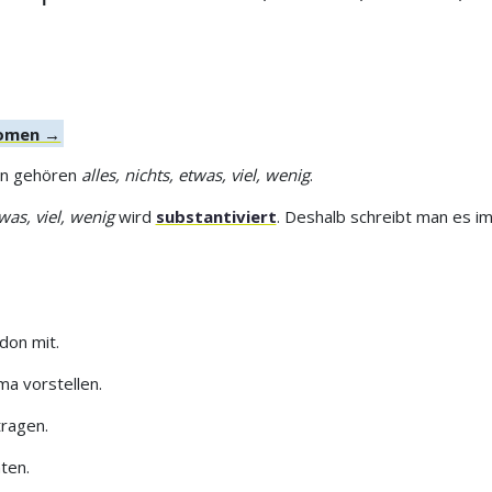
onomen →
men gehören
alles, nichts, etwas, viel, wenig
.
twas, viel, wenig
wird
substantiviert
. Deshalb schreibt man es i
don mit.
ma vorstellen.
ragen.
ten.