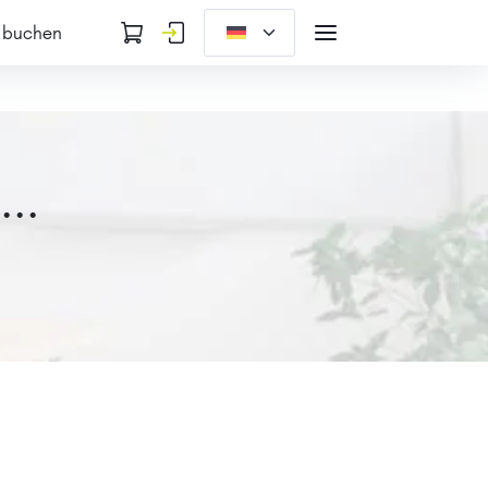
 buchen
...