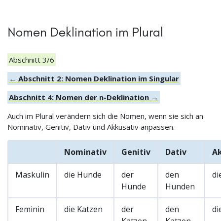
Nomen Deklination im Plural
Abschnitt 3/6
← Abschnitt 2: Nomen Deklination im Singular
Abschnitt 4: Nomen der n-Deklination →
Auch im Plural verändern sich die Nomen, wenn sie sich an
Nominativ, Genitiv, Dativ und Akkusativ anpassen.
Nominativ
Genitiv
Dativ
Ak
Maskulin
die Hunde
der
den
di
Hunde
Hunden
Feminin
die Katzen
der
den
di
Katzen
Katzen