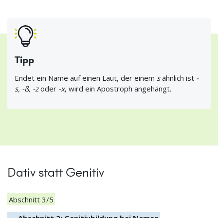
Tipp
Endet ein Name auf einen Laut, der einem
s
ähnlich ist
-
s, -ß, -z
oder
-x
, wird ein Apostroph angehängt.
Dativ statt Genitiv
Abschnitt 3/5
← Abschnitt 2: Genitivbildung bei Namen