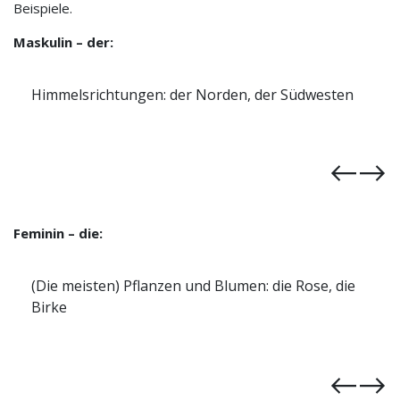
Beispiele.
Maskulin – der:
Wetterphänomene: der Regen, der Sturm
Feminin – die:
Endungen: -in, -heit, -schaft, -keit, -ung, -ion, -ur
→ die Studentin, die Freiheit, die Freundschaft, die
Gemütlichkeit, die Ordnung, die Nation, die Natur