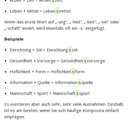
Leben + Mittel = Leben
s
mittel
Wenn das erste Wort auf „-ung“, „-heit“, „-keit“, „-ion“ oder
„-schaft“ endet, wird ebenfalls oft ein -s- eingefügt.
Beispiele
Einrichtung + Stil = Einrichtung
s
stil
Gesundheit + Vorsorge = Gesundheit
s
vorsorge
Höflichkeit + Form = Höflichkeit
s
form
Information + Quelle = Information
s
quelle
Mannschaft + Sport = Mannschaft
s
sport
Es existieren aber auch sehr, sehr viele Ausnahmen. Deshalb
ist es am besten, wenn Sie sich häufige Komposita einfach
einprägen.