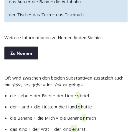
das Auto + die Bahn = die Autobahn
der Tisch + das Tuch = das Tischtuch
Weitere Informationen zu Nomen finden Sie hier:
Zu Nomen
Oft wird zwischen den beiden Substantiven zusätzlich auch
ein
-(e)s-, -e-, -(e)n-
oder
-(e)r
eingefügt.
die Liebe + der Brief = der Liebe
s
brief
der Hund + die Hütte = die Hund
e
hütte
die Banane + die Milch = die Banane
n
milch
das Kind + der Arzt = der Kind
er
arzt