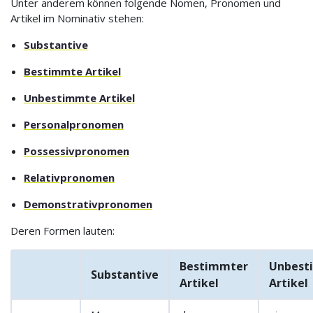
Unter anderem können folgende Nomen, Pronomen und
Artikel im Nominativ stehen:
Substantive
Bestimmte Artikel
Unbestimmte Artikel
Personalpronomen
Possessivpronomen
Relativpronomen
Demonstrativpronomen
Deren Formen lauten:
Bestimmter
Unbest
Substantive
Artikel
Artikel