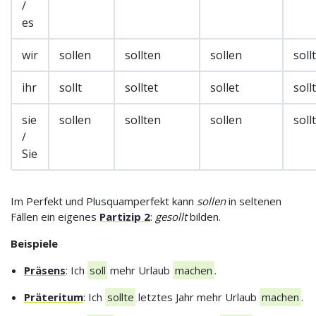
/
es
wir
sollen
sollten
sollen
soll
ihr
sollt
solltet
sollet
soll
sie
sollen
sollten
sollen
soll
/
Sie
Im Perfekt und Plusquamperfekt kann
sollen
in seltenen
Fällen ein eigenes
Partizip 2
:
gesollt
bilden.
Beispiele
Präsens
: Ich
soll
mehr Urlaub
machen
.
Präteritum
: Ich
sollte
letztes Jahr mehr Urlaub
machen
.