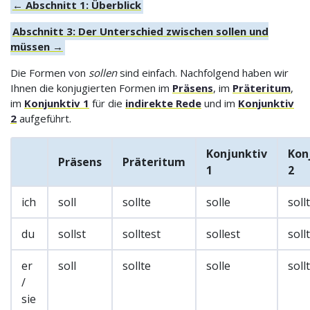
← Abschnitt 1: Überblick
Abschnitt 3: Der Unterschied zwischen sollen und
müssen →
Die Formen von
sollen
sind einfach. Nachfolgend haben wir
Ihnen die konjugierten Formen im
Präsens
, im
Präteritum
,
im
Konjunktiv 1
für die
indirekte Rede
und im
Konjunktiv
2
aufgeführt.
Konjunktiv
Kon
Präsens
Präteritum
1
2
ich
soll
sollte
solle
soll
du
sollst
solltest
sollest
soll
er
soll
sollte
solle
soll
/
sie