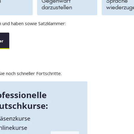
n
Gegenwart
Sprache
darzustellen
wiederzug
in und haben sowie Satzklammer:
er
e noch schneller Fortschritte.