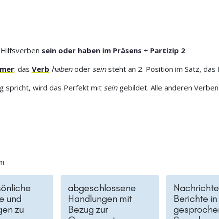
 Hilfsverben
sein oder haben im Präsens
+
Partizip 2
.
mmer
: das
Verb
haben
oder
sein
steht an 2. Position im Satz, das
spricht, wird das Perfekt mit
sein
gebildet. Alle anderen Verbe
um
sönliche
abgeschlossene
Nachrichte
se und
Handlungen mit
Berichte in
gen zu
Bezug zur
gesproche