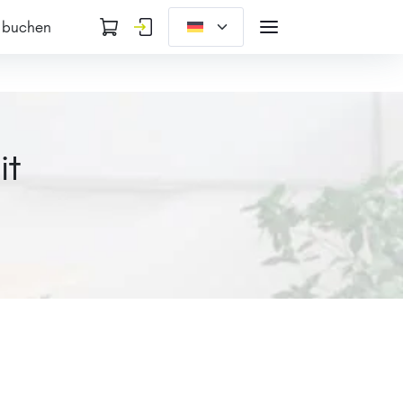
 buchen
it