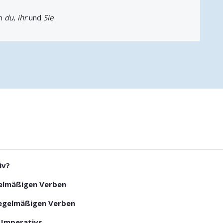
en
du
,
ihr
und
Sie
iv?
gelmäßigen Verben
nregelmäßigen Verben
 Imperativs