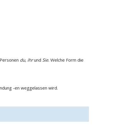
ie Personen
du, ihr
und
Sie.
Welche Form die
Endung -en weggelassen wird.