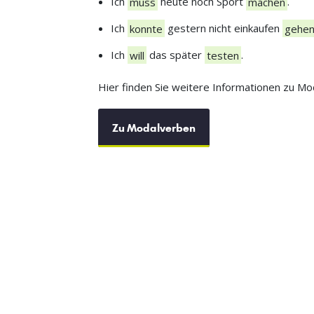
Ich
muss
heute noch Sport
machen
.
Ich
konnte
gestern nicht einkaufen
gehe
Ich
will
das später
testen
.
Hier finden Sie weitere Informationen zu Mo
Zu Modalverben