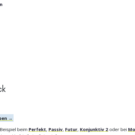
n
ck
rben →
 Beispiel beim
Perfekt
,
Passiv
,
Futur
,
Konjunktiv 2
oder bei
Mo