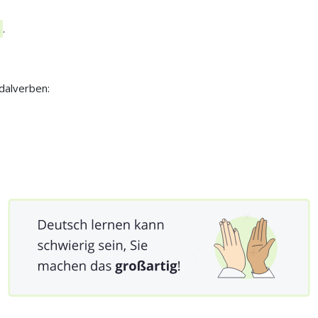
n
.
dalverben: