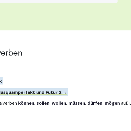
verben
k
Plusquamperfekt und Futur 2 →
dalverben
können
,
sollen
,
wollen
,
müssen
,
dürfen
,
mögen
auf. 