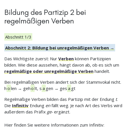
Bildung des Partizip 2 bei
regelmäßigen Verben
Abschnitt 1/3
Abschnitt 2: Bildung bei unregelmäßigen Verben →
Das Wichtigste zuerst: Nur
Verben
können Partizipien
bilden. Wie diese aussehen, hängt davon ab, ob es sich um
regelmäßige oder unregelmäßige Verben
handelt.
Bei regelmäßigen Verben ändert sich der Stammvokal nicht.
h
o
len → geh
o
lt, s
a
gen → ges
a
gt
Regelmäßige Verben bilden das Partizip mit der Endung
t
.
Die
Infinitiv
Endung
en
fällt weg. Je nach Art des Verbs wird
außerdem das Präfix
ge-
ergänzt.
Hier finden Sie weitere Informationen zum Infinitiv: