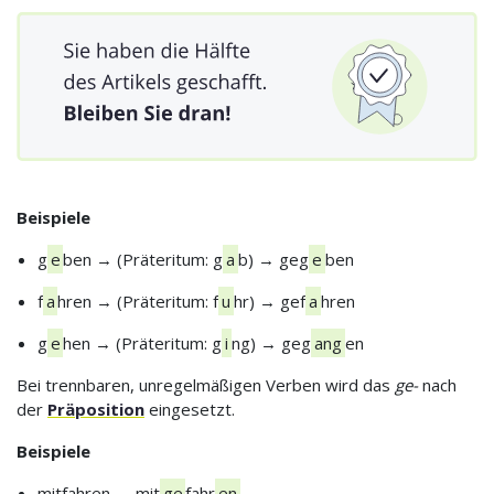
Beispiele
g
e
ben → (Präteritum: g
a
b) → geg
e
ben
f
a
hren → (Präteritum: f
u
hr) → gef
a
hren
g
e
hen → (Präteritum: g
i
ng) → geg
ang
en
Bei trennbaren, unregelmäßigen Verben wird das
ge-
nach
der
Präposition
eingesetzt.
Beispiele
mitfahren → mit
ge
fahr
en