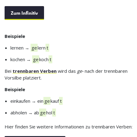
Zum Infinitiv
Beispiele
lernen →
ge
lern
t
kochen →
ge
koch
t
Bei
trennbaren Verben
wird das
ge-
nach der trennbaren
Vorsilbe platziert.
Beispiele
einkaufen → ein
ge
kauf
t
abholen → ab
ge
hol
t
Hier finden Sie weitere Informationen zu trennbaren Verben: