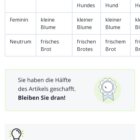
Hundes
Hund
H
Feminin
kleine
kleiner
kleiner
kl
Blume
Blume
Blume
B
Neutrum
frisches
frischen
frischem
fr
Brot
Brotes
Brot
B