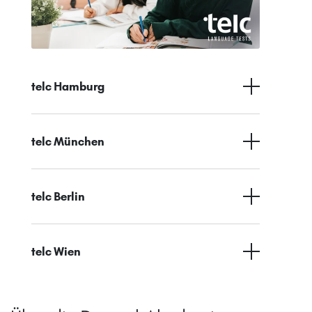
telc Hamburg
telc München
telc Berlin
telc Wien