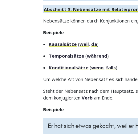
Abschnitt 3: Nebensätze mit Relativpr
Nebensätze können durch Konjunktionen einge
Beispiele
Kausalsätze
(
weil
,
da
)
Temporalsätze
(
während
)
Konditionalsätze
(
wenn
,
falls
)
Um welche Art von Nebensatz es sich handel
Steht der Nebensatz nach dem Hauptsatz, so 
dem konjugierten
Verb
am Ende.
Beispiele
Er hat sich etwas gekocht, weil er 