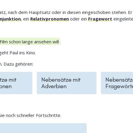
tz, nach dem Hauptsatz oder in diesen eingeschoben stehen. E
njunktion
, ein
Relativpronomen
oder ein
Fragewort
eingeleite
 Film schon lange ansehen will
.
 geht Paul ins Kino.
n. Dazu gehören:
ze mit
Nebensätze mit
Nebensätz
ionen
Adverbien
Fragewört
e noch schneller Fortschritte.