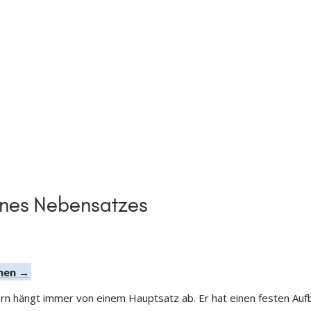
z
ines Nebensatzes
onen →
ern hängt immer von einem Hauptsatz ab. Er hat einen festen Auf