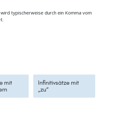
r wird typischerweise durch ein Komma vom
t.
e mit
Infinitivsätze mit
ern
„zu“