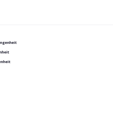
angenheit
nheit
enheit