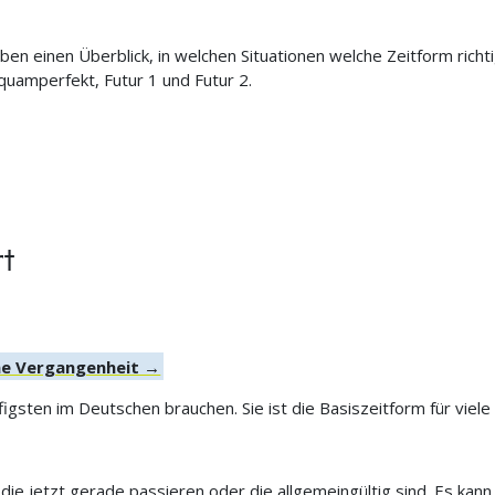
ben einen Überblick, in welchen Situationen welche Zeitform richti
quamperfekt, Futur 1 und Futur 2.
t
ene Vergangenheit →
figsten im Deutschen brauchen. Sie ist die Basiszeitform für viel
ie jetzt gerade passieren oder die allgemeingültig sind. Es ka