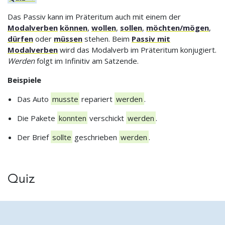
Das Passiv kann im Präteritum auch mit einem der
Modalverben
können
,
wollen
,
sollen
,
möchten/mögen
,
dürfen
oder
müssen
stehen. Beim
Passiv mit
Modalverben
wird das Modalverb im Präteritum konjugiert.
Werden
folgt im Infinitiv am Satzende.
Beispiele
Das Auto
musste
repariert
werden
.
Die Pakete
konnten
verschickt
werden
.
Der Brief
sollte
geschrieben
werden
.
Quiz