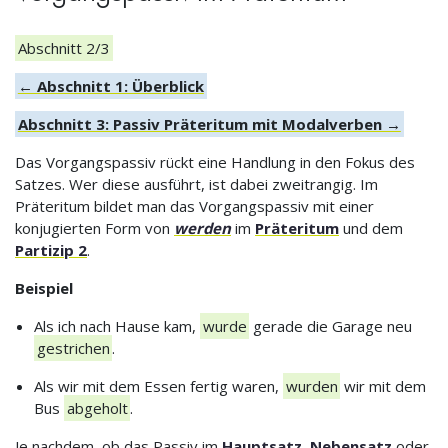
Abschnitt 2/3
← Abschnitt 1: Überblick
Abschnitt 3: Passiv Präteritum mit Modalverben →
Das Vorgangspassiv rückt eine Handlung in den Fokus des
Satzes. Wer diese ausführt, ist dabei zweitrangig. Im
Präteritum bildet man das Vorgangspassiv mit einer
konjugierten Form von
werden
im
Präteritum
und dem
Partizip 2
.
Beispiel
Als ich nach Hause kam,
wurde
gerade die Garage neu
gestrichen
.
Als wir mit dem Essen fertig waren,
wurden
wir mit dem
Bus
abgeholt
.
Je nachdem, ob das Passiv im
Hauptsatz
,
Nebensatz
oder