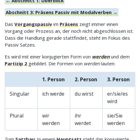
← Abschnitt 1: Überblick
Abschnitt 3: Präsens Passiv mit Modalverben →
Das
Vorgangspassiv
im
Präsens
zeigt immer einen
Vorgang oder Prozess an, der noch nicht abgeschlossen ist.
Dass die Handlung gerade stattfindet, steht im Fokus des
Passiv Satzes.
Es wird mit einer konjugierten Form von
werden
und dem
Partizip 2
gebildet. Die Formen von
werden
lauten:
1. Person
2. Person
3. Person
Singular
ich werde
du wirst
er/sie/es
wird
Plural
wir
ihr
sie/Sie
werden
werdet
werden
Zum
Satzbau
: In einem
Hauptsatz
steht das konjugierte