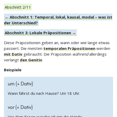
Abschnitt 2/11
← Abschnitt 1: Temporal, lokal, kausal, modal – was ist
der Unterschied?
Abschnitt 3: Lokale Präpositionen →
Diese Präpositionen geben an, wann oder wie lange etwas
passiert. Die meisten
temporalen Präpositionen
werden
mit Dativ
gebraucht. Die Präposition
während
allerdings
verlangt
den Genitiv
.
Beispiele
um (+ Dativ)
Wann fährst du nach Hause? Um 18 Uhr.
vor (+ Dativ)
Vor dem Essen wasche ich mir die Hände.