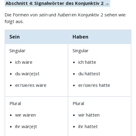
Abschnitt 4: Signalwörter des Konjunktiv 2 →
Die Formen von
sein
und
haben
im Konjunktiv 2 sehen wie
folgt aus.
Sein
Haben
Singular
Singular
ich wäre
ich hätte
du wär(e)st
du hättest
er/sie/es wäre
er/sie/es hätte
Plural
Plural
wir wären
wir hätten
ihr wär(e)t
ihr hättet