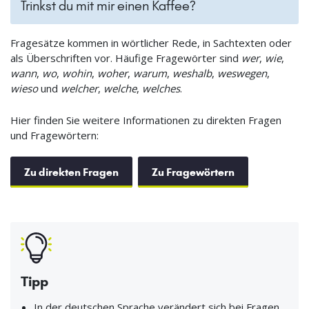
Trinkst du mit mir einen Kaffee?
Fragesätze kommen in wörtlicher Rede, in Sachtexten oder
als Überschriften vor. Häufige Fragewörter sind
wer
,
wie
,
wann
,
wo
,
wohin
,
woher
,
warum
,
weshalb
,
weswegen
,
wieso
und
welcher
,
welche
,
welches
.
Hier finden Sie weitere Informationen zu direkten Fragen
und Fragewörtern:
Zu direkten Fragen
Zu Fragewörtern
Tipp
In der deutschen Sprache verändert sich bei Fragen