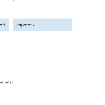
ort
Imperativ
n jetzt.