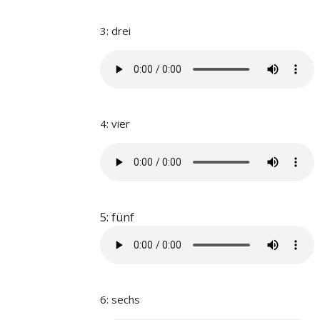
3: drei
4: vier
5: fünf
6: sechs