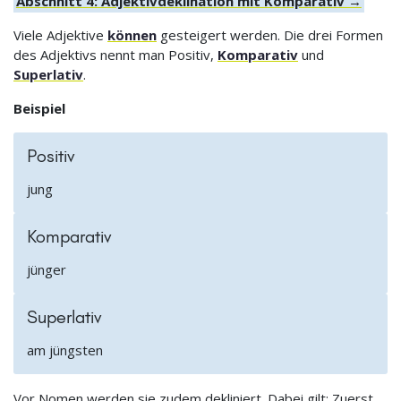
Abschnitt 4: Adjektivdeklination mit Komparativ →
Viele Adjektive
können
gesteigert werden. Die drei Formen
des Adjektivs nennt man Positiv,
Komparativ
und
Superlativ
.
Beispiel
Positiv
jung
Komparativ
jünger
Superlativ
am jüngsten
Vor Nomen werden sie zudem dekliniert. Dabei gilt: Zuerst