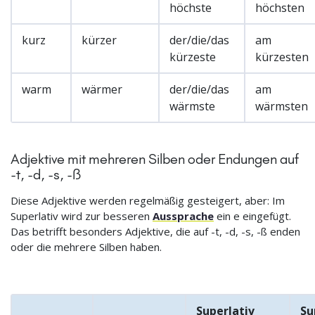
höchste
höchsten
kurz
kürzer
der/die/das
am
kürzeste
kürzesten
warm
wärmer
der/die/das
am
wärmste
wärmsten
Adjektive mit mehreren Silben oder Endungen auf
-t, -d, -s, -ß
Diese Adjektive werden regelmäßig gesteigert, aber: Im
Superlativ wird zur besseren
Aussprache
ein e eingefügt.
Das betrifft besonders Adjektive, die auf -t, -d, -s, -ß enden
oder die mehrere Silben haben.
Superlativ
Su