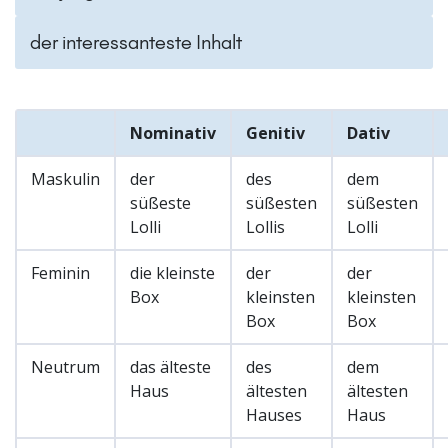
der interessanteste Inhalt
Nominativ
Genitiv
Dativ
Maskulin
der
des
dem
süßeste
süßesten
süßesten
Lolli
Lollis
Lolli
Feminin
die kleinste
der
der
Box
kleinsten
kleinsten
Box
Box
Neutrum
das älteste
des
dem
Haus
ältesten
ältesten
Hauses
Haus