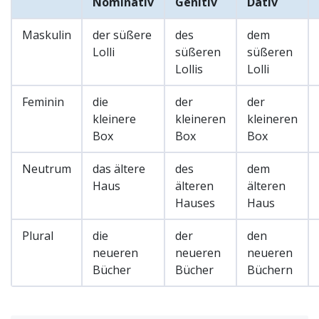
Nominativ
Genitiv
Dativ
Maskulin
der süßere
des
dem
Lolli
süßeren
süßeren
Lollis
Lolli
Feminin
die
der
der
kleinere
kleineren
kleineren
Box
Box
Box
Neutrum
das ältere
des
dem
Haus
älteren
älteren
Hauses
Haus
Plural
die
der
den
neueren
neueren
neueren
Bücher
Bücher
Büchern