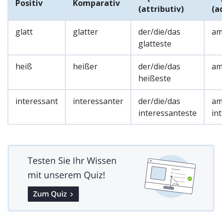
Positiv
Komparativ
(attributiv)
(a
glatt
glatter
der/die/das
am
glatteste
heiß
heißer
der/die/das
am
heißeste
interessant
interessanter
der/die/das
a
interessanteste
in