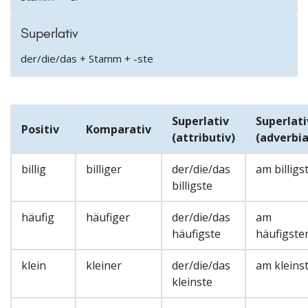
Superlativ
der/die/das + Stamm + -ste
Superlativ
Superlati
Positiv
Komparativ
(attributiv)
(adverbia
billig
billiger
der/die/das
am billigs
billigste
häufig
häufiger
der/die/das
am
häufigste
häufigste
klein
kleiner
der/die/das
am kleins
kleinste