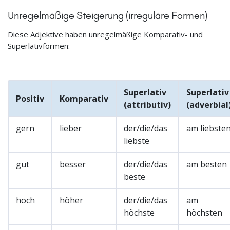
Unregelmäßige Steigerung (irreguläre Formen)
Diese Adjektive haben unregelmäßige Komparativ- und
Superlativformen:
Superlativ
Superlativ
Positiv
Komparativ
(attributiv)
(adverbial
gern
lieber
der/die/das
am liebste
liebste
gut
besser
der/die/das
am besten
beste
hoch
höher
der/die/das
am
höchste
höchsten