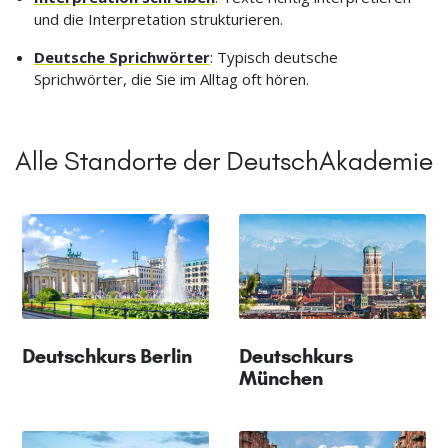
und die Interpretation strukturieren.
Deutsche Sprichwörter
: Typisch deutsche
Sprichwörter, die Sie im Alltag oft hören.
Alle Standorte der DeutschAkademie
Deutschkurs Berlin
Deutschkurs
München