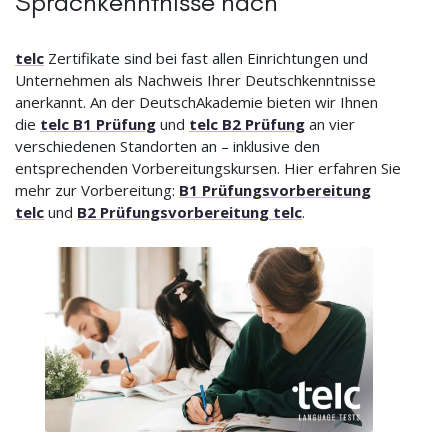
Sprachkenntnisse nach
telc
Zertifikate sind bei fast allen Einrichtungen und
Unternehmen als Nachweis Ihrer Deutschkenntnisse
anerkannt. An der DeutschAkademie bieten wir Ihnen
die
telc B1 Prüfung
und
telc B2 Prüfung
an vier
verschiedenen Standorten an – inklusive den
entsprechenden Vorbereitungskursen. Hier erfahren Sie
mehr zur Vorbereitung:
B1 Prüfungsvorbereitung
telc
und
B2 Prüfungsvorbereitung telc
.