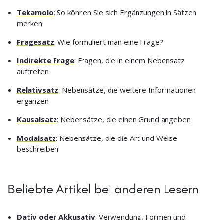
Tekamolo
: So können Sie sich Ergänzungen in Sätzen
merken
Fragesatz
: Wie formuliert man eine Frage?
Indirekte Frage
: Fragen, die in einem Nebensatz
auftreten
Relativsatz
: Nebensätze, die weitere Informationen
ergänzen
Kausalsatz
: Nebensätze, die einen Grund angeben
Modalsatz
: Nebensätze, die die Art und Weise
beschreiben
Beliebte Artikel bei anderen Lesern
Dativ oder Akkusativ
: Verwendung, Formen und