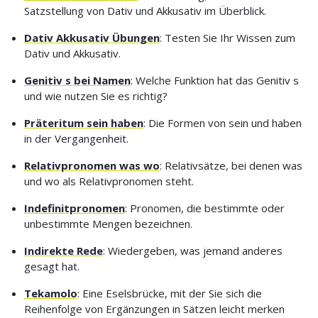
Satzstellung von Dativ und Akkusativ im Überblick.
Dativ Akkusativ Übungen
: Testen Sie Ihr Wissen zum
Dativ und Akkusativ.
Genitiv s bei Namen
: Welche Funktion hat das Genitiv s
und wie nutzen Sie es richtig?
Präteritum sein haben
: Die Formen von sein und haben
in der Vergangenheit.
Relativpronomen was wo
: Relativsätze, bei denen was
und wo als Relativpronomen steht.
Indefinitpronomen
: Pronomen, die bestimmte oder
unbestimmte Mengen bezeichnen.
Indirekte Rede
: Wiedergeben, was jemand anderes
gesagt hat.
Tekamolo
: Eine Eselsbrücke, mit der Sie sich die
Reihenfolge von Ergänzungen in Sätzen leicht merken