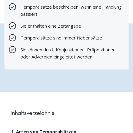
Temporalsätze beschreiben, wann eine Handlung
passiert
Sie enthalten eine Zeitangabe
Temporalsätze sind immer Nebensätze
Sie können durch Konjunktionen, Präpositionen
oder Adverbien eingeleitet werden
Inhaltsverzeichnis
Arten von Temporalsätzen