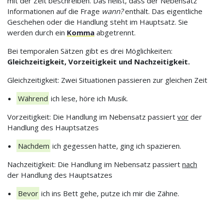
mit der Zeit beschreiben. Das heißt, dass der Nebensatz
Informationen auf die Frage
wann?
enthält. Das eigentliche
Geschehen oder die Handlung steht im Hauptsatz. Sie
werden durch ein
Komma
abgetrennt.
Bei temporalen Sätzen gibt es drei Möglichkeiten:
Gleichzeitigkeit, Vorzeitigkeit und Nachzeitigkeit.
Gleichzeitigkeit: Zwei Situationen passieren zur gleichen Zeit
Während
ich lese, höre ich Musik.
Vorzeitigkeit: Die Handlung im Nebensatz passiert
vor
der
Handlung des Hauptsatzes
Nachdem
ich gegessen hatte, ging ich spazieren.
Nachzeitigkeit: Die Handlung im Nebensatz passiert
nach
der Handlung des Hauptsatzes
Bevor
ich ins Bett gehe, putze ich mir die Zähne.