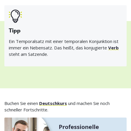
Tipp
Ein Temporalsatz mit einer temporalen Konjunktion ist
immer ein Nebensatz. Das heißt, das konjugierte
Verb
steht am Satzende.
Buchen Sie einen
Deutschkurs
und machen Sie noch
schneller Fortschritte.