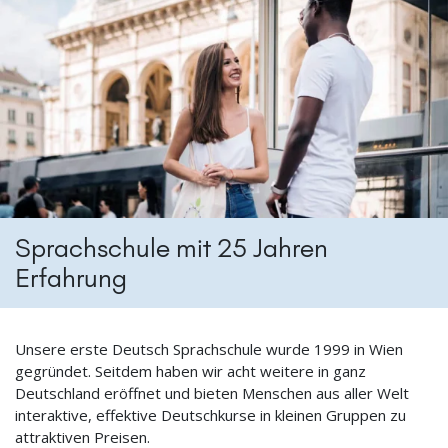
Sprachschule mit 25 Jahren
Erfahrung
Unsere erste Deutsch Sprachschule wurde 1999 in Wien
gegründet. Seitdem haben wir acht weitere in ganz
Deutschland eröffnet und bieten Menschen aus aller Welt
interaktive, effektive Deutschkurse in kleinen Gruppen zu
attraktiven Preisen.