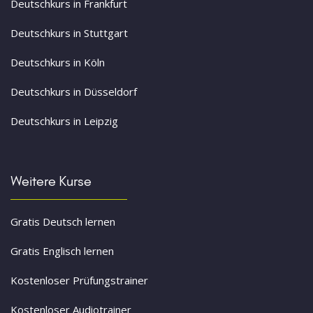
Deutschkurs in Frankfurt
Deutschkurs in Stuttgart
Deutschkurs in Köln
Deutschkurs in Düsseldorf
Deutschkurs in Leipzig
Weitere Kurse
Gratis Deutsch lernen
Gratis Englisch lernen
Kostenloser Prüfungstrainer
Kostenloser Audiotrainer