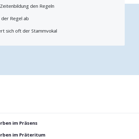
Zeitenbildung den Regeln
 der Regel ab
rt sich oft der Stammvokal
rben im Präsens
rben im Präteritum