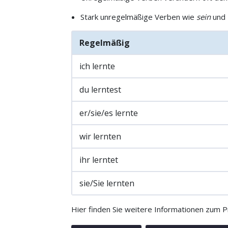
Stark unregelmäßige Verben wie
sein
und
Regelmäßig
ich lernte
du lerntest
er/sie/es lernte
wir lernten
ihr lerntet
sie/Sie lernten
Hier finden Sie weitere Informationen zum P