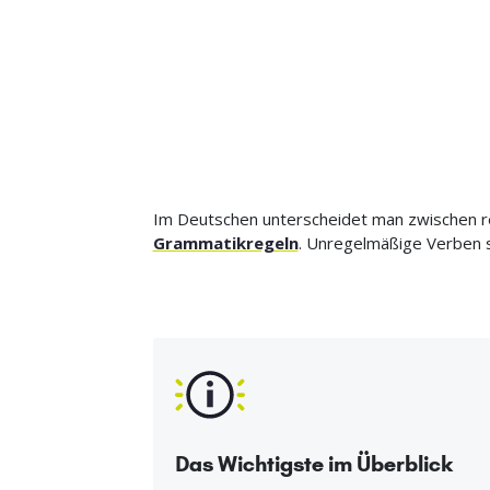
Im Deutschen unterscheidet man zwischen r
Grammatikregeln
. Unregelmäßige Verben 
Das Wichtigste im Überblick