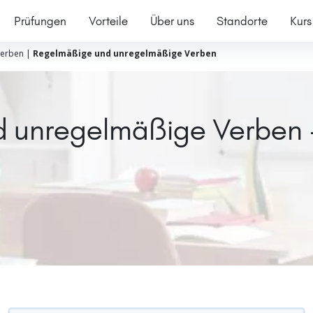
Prüfungen
Vorteile
Über uns
Standorte
Kurs
erben
|
Regelmäßige und unregelmäßige Verben
 unregelmäßige Verben –