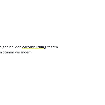
olgen bei der
Zeitenbildung
festen
en Stamm verändern.