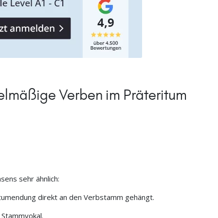
lmäßige Verben im Präteritum
sens sehr ähnlich:
itumendung direkt an den Verbstamm gehängt.
 Stammvokal.