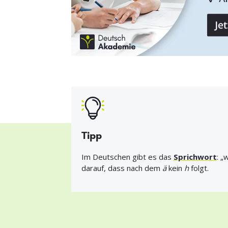
Tipp
Im Deutschen gibt es das
Sprichwort
: „
darauf, dass nach dem
ä
kein
h
folgt.