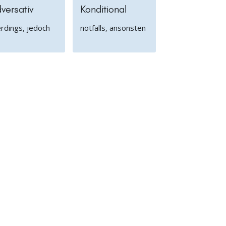
versativ
Konditional
erdings, jedoch
notfalls, ansonsten