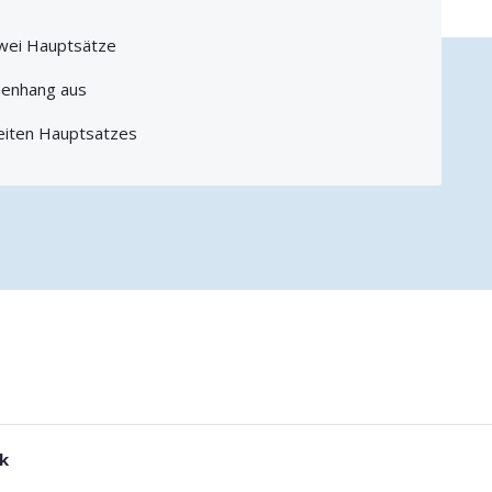
zwei Hauptsätze
menhang aus
eiten Hauptsatzes
ck