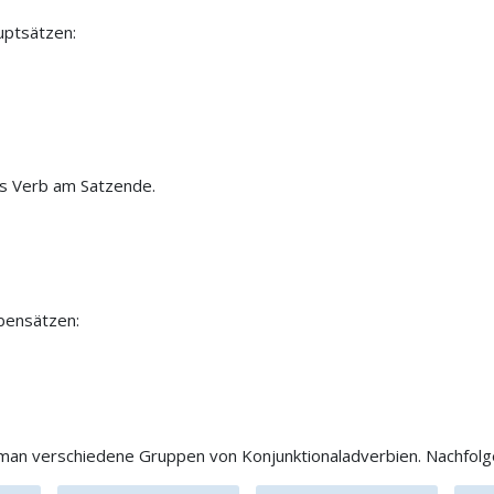
uptsätzen:
as Verb am Satzende.
bensätzen:
an verschiedene Gruppen von Konjunktionaladverbien. Nachfolgen