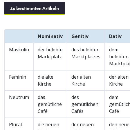
Zu bestimmten Artikeln
Nominativ
Genitiv
Dativ
Maskulin
der belebte
des belebten
dem
Marktplatz
Marktplatzes
belebten
Marktpla
Feminin
die alte
der alten
der alten
Kirche
Kirche
Kirche
Neutrum
das
des
dem
gemütliche
gemütlichen
gemütlic
Café
Cafés
Café
Plural
die neuen
der neuen
den neue