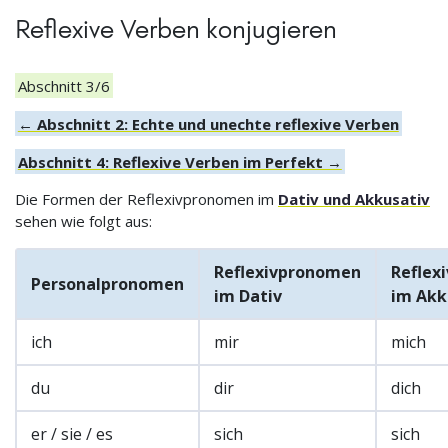
Reflexive Verben konjugieren
Abschnitt 3/6
← Abschnitt 2: Echte und unechte reflexive Verben
Abschnitt 4: Reflexive Verben im Perfekt →
Die Formen der Reflexivpronomen im
Dativ und Akkusativ
sehen wie folgt aus:
Reflexivpronomen
Reflex
Personalpronomen
im Dativ
im Akk
ich
mir
mich
du
dir
dich
er / sie / es
sich
sich