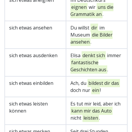
sich etwas aneignen
Im Deutschkurs
eignen
wir
uns die
Grammatik an
.
sich etwas ansehen
Du willst
dir
im
Museum
die Bilder
ansehen
.
sich etwas ausdenken
Elisa
denkt sich
immer
fantastische
Geschichten aus
.
sich etwas einbilden
Ach, du
bildest dir das
doch nur
ein
!
sich etwas leisten
Es tut mir leid, aber ich
können
kann mir das Auto
nicht
leisten
.
sich etwas merken
Seit drei Stunden