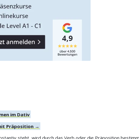
men im Dativ
mit Präposition →
 Substantiv steht, wird durch das Verb oder die Präposition besti