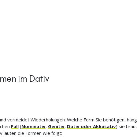
men im Dativ
und vermeidet Wiederholungen. Welche Form Sie benötigen, hän
elchen
Fall
(
Nominativ
,
Genitiv
,
Dativ oder Akkusativ
) sie brau
v lauten die Formen wie folgt: