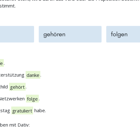
estimmt.
gehören
folgen
fe
.
nterstützung
danke
.
hild
gehört
.
n Netzwerken
folge
.
tstag
gratuliert
habe.
ben mit Dativ: