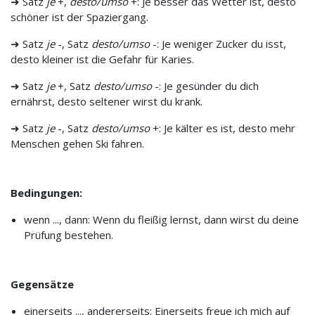
➜ Satz
je
+,
desto/umso
+: Je besser das Wetter ist, desto
schöner ist der Spaziergang.
➜ Satz
je
-, Satz
desto/umso
-: Je weniger Zucker du isst,
desto kleiner ist die Gefahr für Karies.
➜ Satz
je
+, Satz
desto/umso
-: Je gesünder du dich
ernährst, desto seltener wirst du krank.
➜ Satz
je
-, Satz
desto/umso
+: Je kälter es ist, desto mehr
Menschen gehen Ski fahren.
Bedingungen:
wenn ..., dann: Wenn du fleißig lernst, dann wirst du deine
Prüfung bestehen.
Gegensätze
einerseits ..., andererseits: Einerseits freue ich mich auf