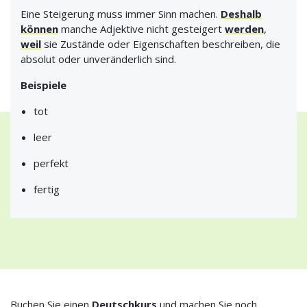
Eine Steigerung muss immer Sinn machen.
Deshalb
können
manche Adjektive nicht gesteigert
werden
,
weil
sie Zustände oder Eigenschaften beschreiben, die
absolut oder unveränderlich sind.
Beispiele
tot
leer
perfekt
fertig
Buchen Sie einen
Deutschkurs
und machen Sie noch