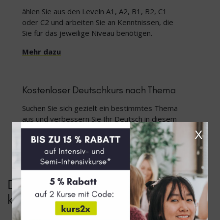
ählen Sie aus den Leveln A1, A2, B1, B2, C1
oder C2 und arbeiten Sie an Kenntnissen, die
Sie für das jeweilige Niveau benötigen.
Mehr dazu
Kostenloser Deutschkurs nach Thema
Suchen Sie sich gezielt ein bestimmtes Thema
aus und verbessern Sie Ihr Deutsch in diesem
Bereich.
X
Mehr dazu
Die beliebtesten Themen unseres
kostenlosen Deutschkurses