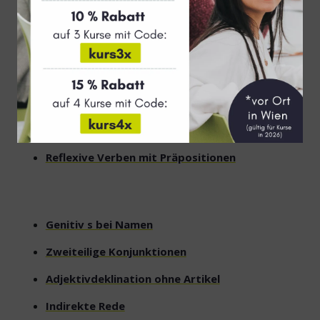
Modalverben im Perfekt
Modalverben im Präteritum
Passiv Präsens mit Modalverben
Passiv Ersatzformen
Präteritum: sein, haben
Reflexive Verben mit Präpositionen
Genitiv s bei Namen
Zweiteilige Konjunktionen
Adjektivdeklination ohne Artikel
Indirekte Rede