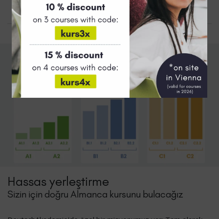
Hassas yerleştirme
Sizin için doğru Almanca kursunu bulacağız