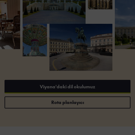
Viyana'daki dil okulumuz
Rota planlayıcı