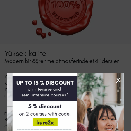
Yüksek kalite
Modern bir öğrenme atmosferinde etkili dersler
Viyana'daki Almanca kurslarımızın çok iyi ve etkili olduğu
X
gerçeği, kurs katılımcılarımızın Facebook, Google veya
ProvenExpert
'te DeutschAkademie hakkında sürekli olarak
son derece olumlu yorumlar yapmasıyla kanıtlanmıştır.
İster çevrimiçi ister yerinde olsun, dil okulumuzda başarılı,
motive edici ve keyifli haftalar geçireceğinize inanıyoruz.
Beklentileriniz kurslarımızdan biriyle eşleşmezse
endişelenmeyin: size
kalite garantisi
sunuyoruz.