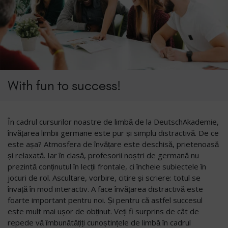
With fun to success!
În cadrul cursurilor noastre de limbă de la DeutschAkademie,
învățarea limbii germane este pur și simplu distractivă. De ce
este așa? Atmosfera de învățare este deschisă, prietenoasă
și relaxată. Iar în clasă, profesorii noștri de germană nu
prezintă conținutul în lecții frontale, ci încheie subiectele în
jocuri de rol. Ascultare, vorbire, citire și scriere: totul se
învață în mod interactiv. A face învățarea distractivă este
foarte important pentru noi. Și pentru că astfel succesul
este mult mai ușor de obținut. Veți fi surprins de cât de
repede vă îmbunătățiți cunoștințele de limbă în cadrul