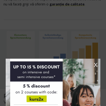
nu vă faceți griji: vă oferim o
garanție de calitate
.
X
Plasare precisă
Vom găsi cursul de germană potrivit pentru tine