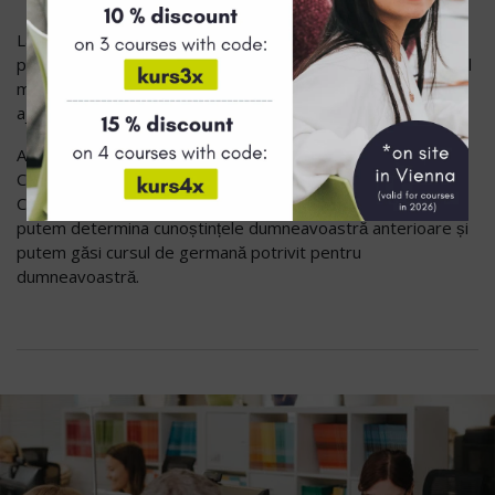
La DeutschAkademie avem o misiune specială: dorim să
participați exact la cursul de germană în care puteți învăța cel
mai bine. Și vom afla împreună cu dumneavoastră - cu
ajutorul
testului nostru de plasare gratuit
.
Acesta se bazează pe modelul dovedit cu
12 niveluri
al
Cadrului European Comun de Referință pentru Limbi (CECR).
Cu ajutorul acestui test de plasament detaliat, scris și oral,
putem determina cunoștințele dumneavoastră anterioare și
putem găsi cursul de germană potrivit pentru
dumneavoastră.