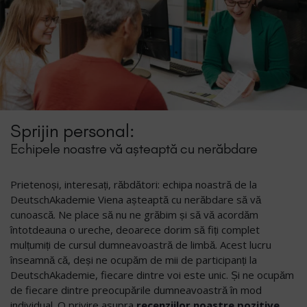
Sprijin personal:
Echipele noastre vă așteaptă cu nerăbdare
Prietenoși, interesați, răbdători: echipa noastră de la
DeutschAkademie Viena așteaptă cu nerăbdare să vă
cunoască. Ne place să nu ne grăbim și să vă acordăm
întotdeauna o ureche, deoarece dorim să fiți complet
mulțumiți de cursul dumneavoastră de limbă. Acest lucru
înseamnă că, deși ne ocupăm de mii de participanți la
DeutschAkademie, fiecare dintre voi este unic. Și ne ocupăm
de fiecare dintre preocupările dumneavoastră în mod
individual. O privire asupra
recenziilor noastre pozitive