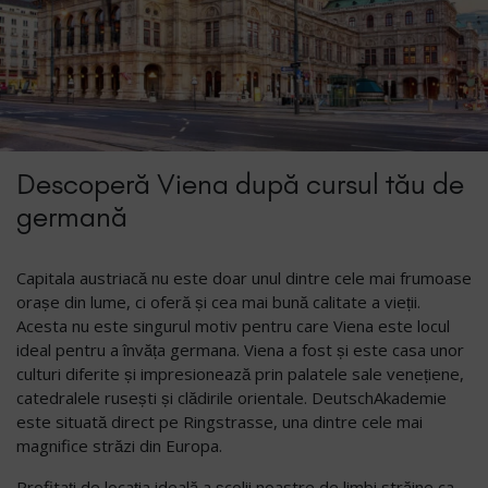
Descoperă Viena după cursul tău de
germană
Capitala austriacă nu este doar unul dintre cele mai frumoase
orașe din lume, ci oferă și cea mai bună calitate a vieții.
Acesta nu este singurul motiv pentru care Viena este locul
ideal pentru a învăța germana. Viena a fost și este casa unor
culturi diferite și impresionează prin palatele sale venețiene,
catedralele rusești și clădirile orientale. DeutschAkademie
este situată direct pe Ringstrasse, una dintre cele mai
magnifice străzi din Europa.
Profitați de locația ideală a școlii noastre de limbi străine ca