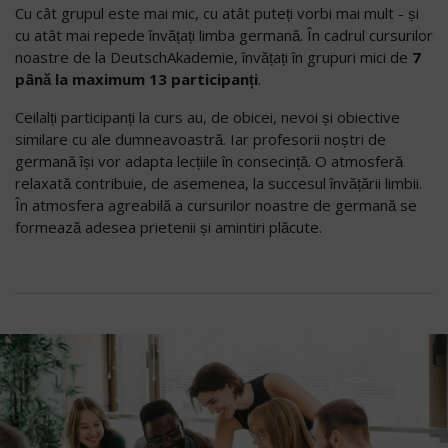
Cu cât grupul este mai mic, cu atât puteți vorbi mai mult - și
cu atât mai repede învățați limba germană. În cadrul cursurilor
noastre de la DeutschAkademie, învățați în grupuri mici de
7
până la maximum 13 participanți
.
Ceilalți participanți la curs au, de obicei, nevoi și obiective
similare cu ale dumneavoastră. Iar profesorii noștri de
germană își vor adapta lecțiile în consecință. O atmosferă
relaxată contribuie, de asemenea, la succesul învățării limbii.
În atmosfera agreabilă a cursurilor noastre de germană se
formează adesea prietenii și amintiri plăcute.