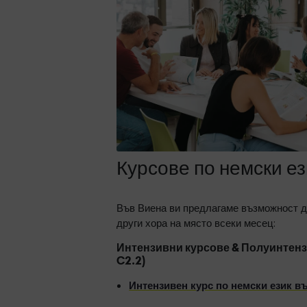
Курсове по немски ез
Във Виена ви предлагаме възможност д
други хора на място всеки месец:
Интензивни курсове & Полуинтенз
C2.2)
Интензивен курс по немски език в