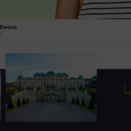
 Виена
!