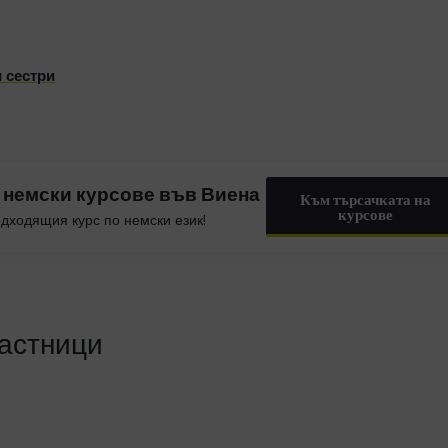
и сестри
 немски курсове във Виена
Към търсачката на
курсове
дходящия курс по немски език!
частници