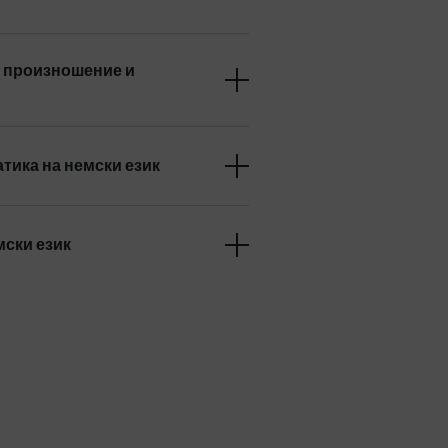
а произношение и
атика на немски език
мски език