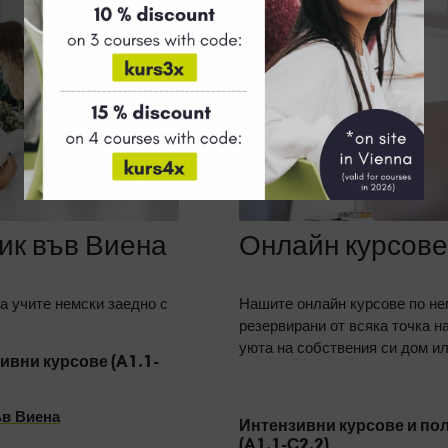
ик във Виена
Онлайн курсове
а учите немски заедно с
Нашите онлайн курсове по не
резервирани от всяка точка на
уюта на собствения си дом ил
ивни курсове (A1.1-
ъв Виена
Интензивни курсове и по
(A1.1-C2.2)