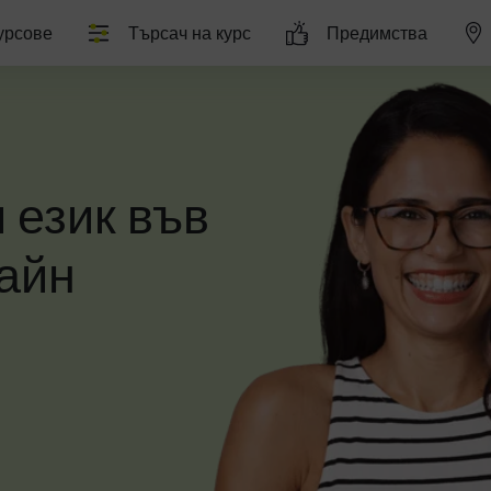
урсове
Търсач на курс
Предимства
 език във
айн