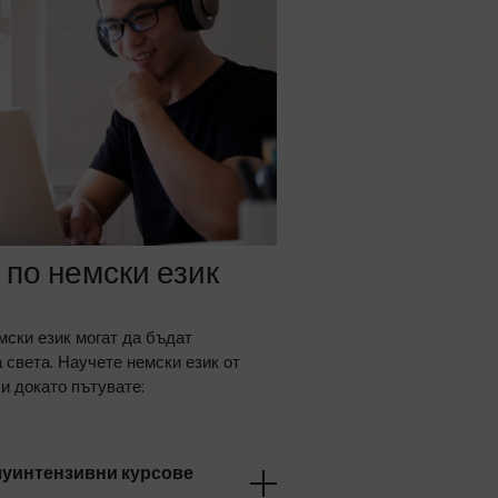
 по немски език
мски език могат да бъдат
 света. Научете немски език от
и докато пътувате:
луинтензивни курсове