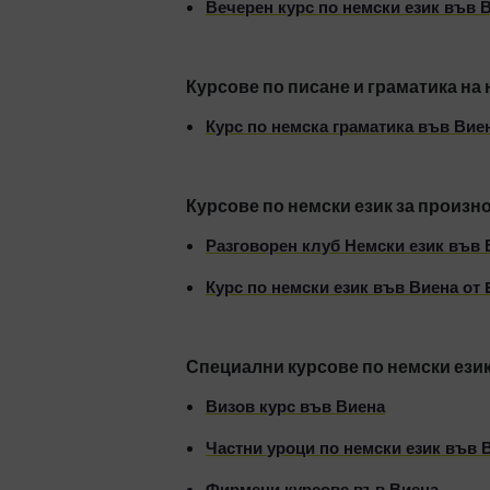
Вечерен курс по немски език във 
Курсове по писане и граматика на 
Курс по немска граматика във Вие
Курсове по немски език за произн
Разговорен клуб Немски език във 
Курс по немски език във Виена от 
Специални курсове по немски ези
Визов курс във Виена
Частни уроци по немски език във 
Фирмени курсове във Виена