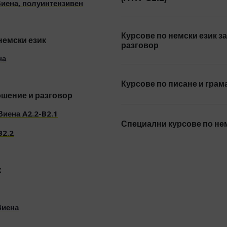
Виена, полуинтензивен
Курсове по немски език з
немски език
разговор
на
Курсове по писане и грам
ошение и разговор
Виена A2.2-B2.1
Специални курсове по не
B2.2
к
Виена