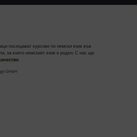
ици посещават курсове по немски език във
ли, за които немският език е роден. С нас ще
качество
.
ungs GmbH