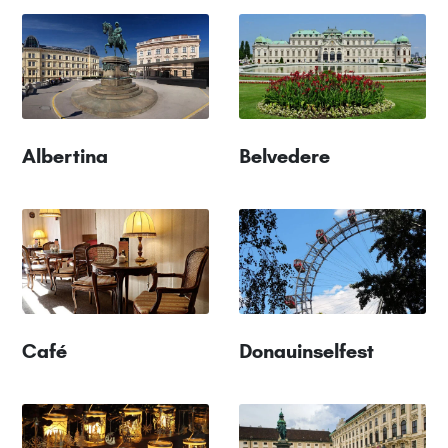
Albertina
Belvedere
Café
Donauinselfest