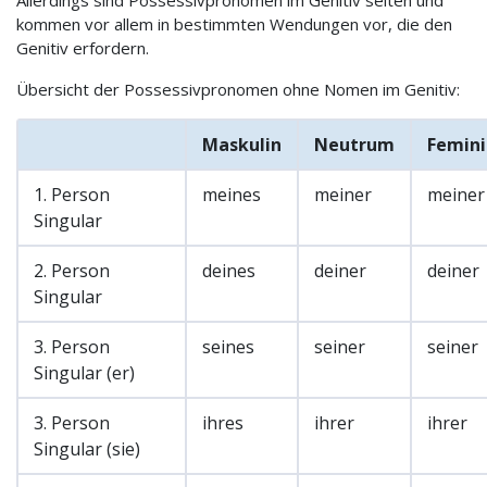
Allerdings sind Possessivpronomen im Genitiv selten und
kommen vor allem in bestimmten Wendungen vor, die den
Genitiv erfordern.
Übersicht der Possessivpronomen ohne Nomen im Genitiv:
Maskulin
Neutrum
Femini
1. Person
meines
meiner
meiner
Singular
2. Person
deines
deiner
deiner
Singular
3. Person
seines
seiner
seiner
Singular (er)
3. Person
ihres
ihrer
ihrer
Singular (sie)