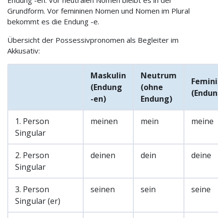
Endung -en. Vor neutralen Nomen bleibt es in der
Grundform. Vor femininen Nomen und Nomen im Plural
bekommt es die Endung -e.
Übersicht der Possessivpronomen als Begleiter im
Akkusativ:
Maskulin
Neutrum
Femini
(Endung
(ohne
(Endun
-en)
Endung)
1. Person
meinen
mein
meine
Singular
2. Person
deinen
dein
deine
Singular
3. Person
seinen
sein
seine
Singular (er)